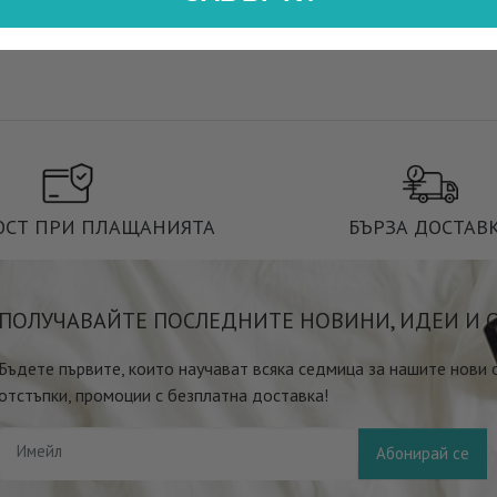
ОСТ ПРИ ПЛАЩАНИЯТА
БЪРЗА ДОСТАВ
ПОЛУЧАВАЙТЕ ПОСЛЕДНИТЕ НОВИНИ, ИДЕИ И 
Бъдете първите, които научават всяка седмица за нашите нови
отстъпки, промоции с безплатна доставка!
Имейл
Абонирай се