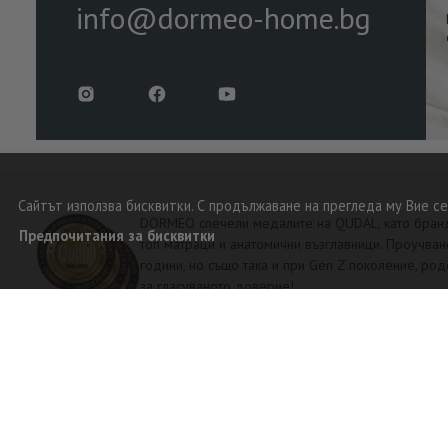
info@dormeo-home.bg
Сайтът използва бисквитки. С продължаване на прегледа му Вие се
DORMEO спечели медалите на QUDAL, като брандът
Предпочитания за бисквитки
топ матраци и анатомични възглавници. Проучван
години, но също така и при Gen Z поколение, р
за гласуваното доверие!
ПОЧЕТЕН ЧЛЕН НА CASA REGALA В РУМЪН
DORMEO HOME е почетен член на CASA REGALA в Ру