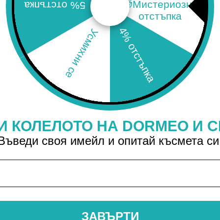
🎁Мистериозна
5% отстъпка
отстъпка
4% отстъпка
Усмихни се
работването на личните данни съгласно
Декларацията за пове
И КОЛЕЛОТО НА DORMEO И С
Въведи своя имейл и опитай късмета си
ЗАВЪРТИ