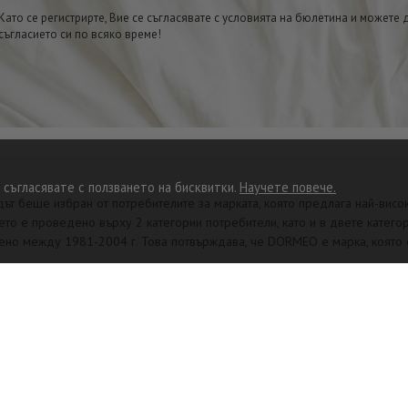
Като се регистрирте, Вие се съгласявате с условията на бюлетина и можете 
съгласието си по всяко време!
 съгласявате с ползването на бисквитки.
Научете повече.
 беше избран от потребителите за марката, която предлага най-високо
ето е проведено върху 2 категории потребители, като и в двете катег
одено между 1981-2004 г. Това потвърждава, че DORMEO е марка, която
ИЯ
мъния от 2015 г., като този статус е знак за високо признание и оценк