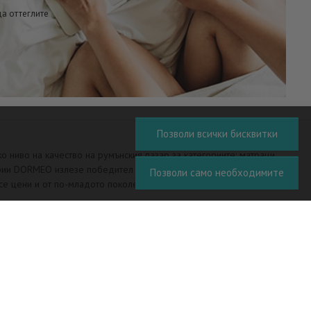
да оттеглите
Позволи всички бисквитки
 ниво на качество на румънския пазар за категориите: матраци,
ории DORMEO излезе победител при възрастовата група 17+
Позволи само необходимите
 се цени и от по-младото поколение потребители. Благодарим Ви
а на изключителното качество на продуктите на марката.