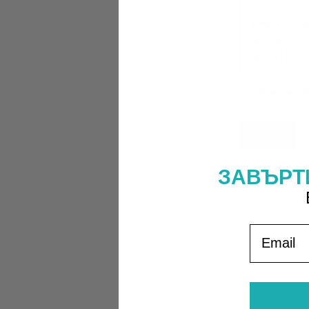
Приемам об
Въведи
ЗАВЪРТ
Email