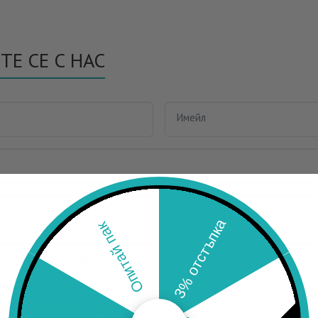
ТЕ СЕ С НАС
Имейл
3% отстъпка
Опитай пак