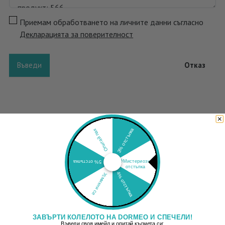
Приемам обработването на личните данни съгласно
Декларацията за поверителност
Въведи
Отказ
3% отстъпка
Опитай пак
🎁Мистериозна
5% отстъпка
отстъпка
4% отстъпка
Усмихни се
ЗАВЪРТИ КОЛЕЛОТО НА DORMEO И СПЕЧЕЛИ!
Въведи своя имейл и опитай късмета си: