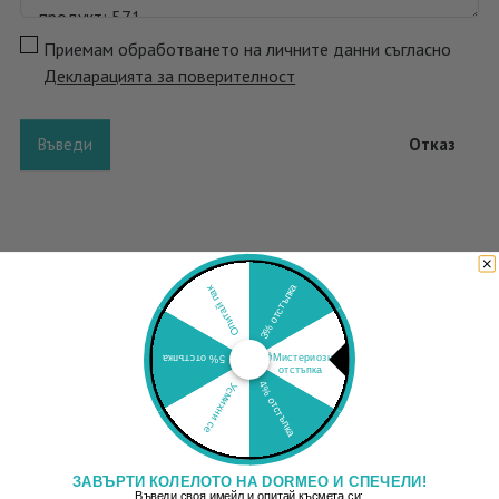
Приемам обработването на личните данни съгласно
Декларацията за поверителност
Въведи
Отказ
3% отстъпка
Опитай пак
🎁Мистериозна
5% отстъпка
отстъпка
4% отстъпка
Усмихни се
ЗАВЪРТИ КОЛЕЛОТО НА DORMEO И СПЕЧЕЛИ!
Въведи своя имейл и опитай късмета си: