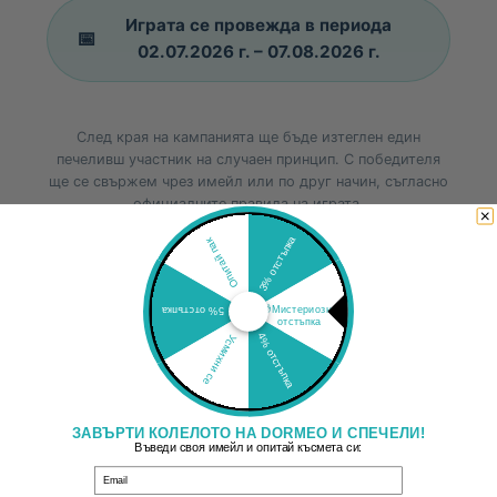
Играта се провежда в периода
📅
02.07.2026 г. – 07.08.2026 г.
След края на кампанията ще бъде изтеглен един
печеливш участник на случаен принцип. С победителя
ще се свържем чрез имейл или по друг начин, съгласно
официалните правила на играта.
3% отстъпка
Опитай пак
🎁Мистериозна
5% отстъпка
отстъпка
4% отстъпка
Усмихни се
ЗАВЪРТИ КОЛЕЛОТО НА DORMEO И СПЕЧЕЛИ!
Въведи своя имейл и опитай късмета си:
Email