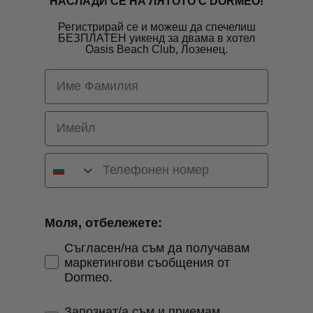
НАСЛАДИ СЕ НА ЛЯТОТО С DORMEO!
Регистрирай се и можеш да спечелиш
БЕЗПЛАТЕН уикенд за двама в хотел
Oasis Beach Club
, Лозенец.
First Name
Email
Моля, отбележете:
Съгласен/на съм да получавам
маркетингови съобщения от
Dormeo.
както и
Запознат/а съм и приемам