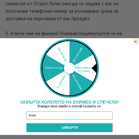
служител от Отдел Логистика ще се свърже с вас на
посочения телефонен номер за уточняване срока за
доставка на поръчания от вас продукт.
5. И вече сме на финала! Очаквай покупката/ите си на
адрес в уточнения срок.
3% отстъпка
Опитай пак
🎁Мистериозна
5% отстъпка
отстъпка
4% отстъпка
Усмихни се
ЗАВЪРТИ КОЛЕЛОТО НА DORMEO И СПЕЧЕЛИ!
Въведи своя имейл и опитай късмета си:
Email
ЗАВЪРТИ