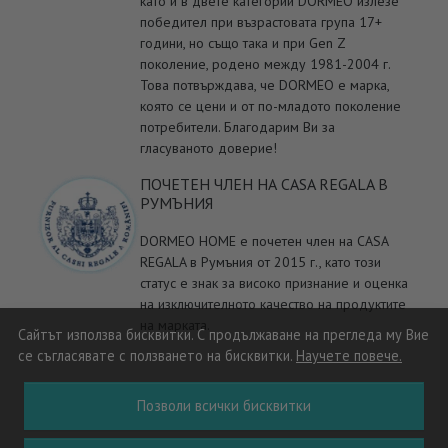
като и в двете категории DORMEO излезе
победител при възрастовата група 17+
години, но също така и при Gen Z
поколение, родено между 1981-2004 г.
Това потвърждава, че DORMEO е марка,
която се цени и от по-младото поколение
потребители. Благодарим Ви за
гласуваното доверие!
ПОЧЕТЕН ЧЛЕН НА CASA REGALA В
РУМЪНИЯ
DORMEO HOME е почетен член на CASA
REGALA в Румъния от 2015 г., като този
статус е знак за високо признание и оценка
на изключителното качество на продуктите
на марката.
Сайтът използва бисквитки. С продължаване на прегледа му Вие
се съгласявате с ползването на бисквитки.
Научете повече.
Позволи всички бисквитки