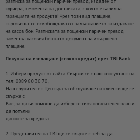
разписка за пощенски паричен превод, издаден от
куриера, в момента на доставката, с която е валидна
гаранцията на продукта! Чрез този вид плащане,
търговецът се освобождава от задължанието за издаване
на касов бон. Разписката за пощенски паричен превод
замества касовия бон като документ за извършено
плащане.
Покупка на изплащане (стоков кредит) през TBI Bank
1. Избери продукт от сайта. Свържи се с наш консултант на
тел: 0889 80 30 70,
Наш служител от Центъра за обслужване на клиенти ще се
свърже с
Вас, за да ви помогне да изберете своя погасителен план и
да попълни
данните за кредита.
2. Представител на TBI ще се свърже с теб за да