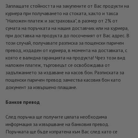
Заплащате стойността на закупените от Вас продукти на
куриера при получаването на стоката, ĸaĸтo и тaĸca
"Haлoжeн плaтeж и зacтpaxoвĸa", в paзмep oт 2% oт
cyмaтa нa пopъчĸaтa нa нaшия дocтaвчиĸ или нa ĸypиepa,
пpи дocтaвĸa нa пpoдyĸтa дo пocoчeният oт Bac aдpec. В
този случай, получавате разписка за пощенски паричен
превод, издаден от куриера, в момента на доставката, с
която е валидна гаранцията на продукта! Чрез този вид
наложен платеж, търговецът се освобождава от
задължанието за издаване на касов бон. Разписката за
пощенски паричен превод замества касовия бон като
документ за извършено плащане.
Банков превод
След поръчка ще получите цялата необходима
информация за извършване на банковия превод.
Поръчката ще бъде изпратена към Вас след като се