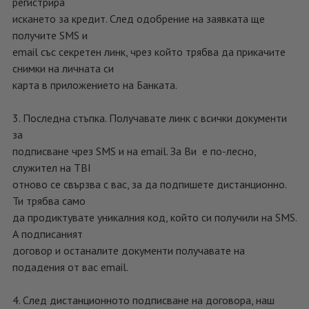
регистрира
искането за кредит. След одобрение на заявката ще
получите SMS и
emаil със секретен линк, чрез който трябва да прикачите
снимки на личната си
карта в приложението на Банката.
3. Последна стъпка. Получавате линк с всички документи
за
подписване чрез SMS и на email. За Ви е по-лесно,
служител на TBI
отново се свързва с вас, за да подпишете дистанционно.
Ти трябва само
да продиктувате уникалния код, който си получили на SMS.
А подписаният
договор и останалите документи получавате на
подадения от вас email.
4. След дистанционното подписване на договора, наш