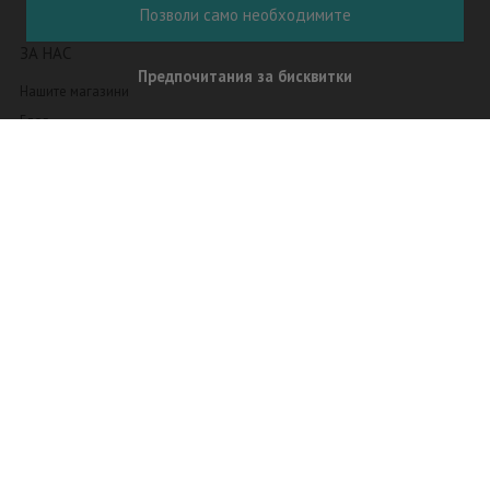
Позволи само необходимите
ЗА НАС
Предпочитания за бисквитки
Нашите магазини
Блог
Условия
Политика на конфиденциалност
Относно бисквитките
За DORMEO
ПОДДРЪЖКА
Изтегли гаранционна карта
Свържете се с нас
Често Задавани Въпроси
Онлайн решаване на спорове
ПРОФИЛ НА КЛИЕНТА