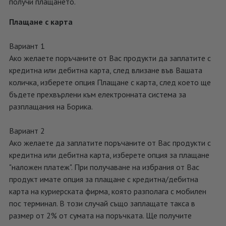
получи плащането.
Плащане с карта
Вариант 1
Ако желаете поръчаните от Вас продукти да заплатите с
кредитна или дебитна карта, след влизане във Вашата
количка, изберете опция Плащане с карта, след което ще
бъдете прехвърлени към електронната система за
разплащания на Борика.
Вариант 2
Ако желаете да заплатите поръчаните от Вас продукти с
кредитна или дебитна карта, изберете опция за плащане
"наложен платеж". При получаване на избрания от Вас
продукт имате опция за плащане с кредитна/дебитна
карта на куриерската фирма, която разполага с мобилен
пос терминал. В този случай също заплащате такса в
paзмep oт 2% oт cyмaтa нa пopъчĸaтa. Ще получите