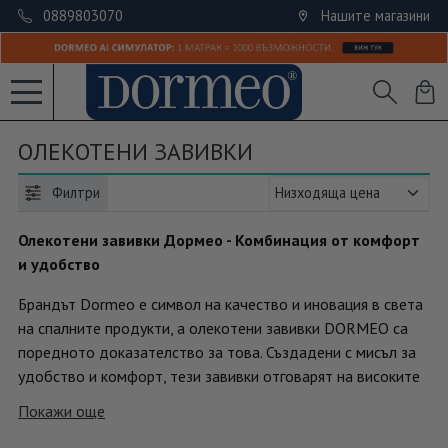
0889803070
Нашите магазини
ОЛЕКОТЕНИ ЗАВИВКИ
Филтри
Олекотени завивки Дормео - Комбинация от комфорт
и удобство
Брандът Dormeo е символ на качество и иновация в света
на спалните продукти, а олекотени завивки DORMEO са
поредното доказателство за това. Създадени с мисъл за
удобство и комфорт, тези завивки отговарят на високите
изисквания на съвременния потребител, като осигуряват
Покажи още
отлична терморегулация, мекота и лекота на усещане.
Независимо дали търсите завивка за студените зимни