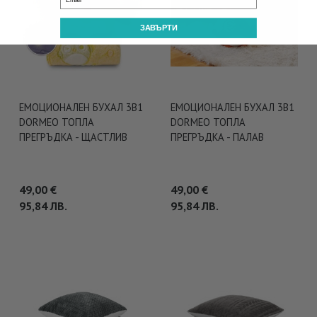
ЗАВЪРТИ
ЕМОЦИОНАЛЕН БУХАЛ 3В1
ЕМОЦИОНАЛЕН БУХАЛ 3В1
DORMEO ТОПЛА
DORMEO ТОПЛА
ПРЕГРЪДКА - ЩАСТЛИВ
ПРЕГРЪДКА - ПАЛАВ
49,00
€
49,00
€
95,84
ЛВ.
95,84
ЛВ.