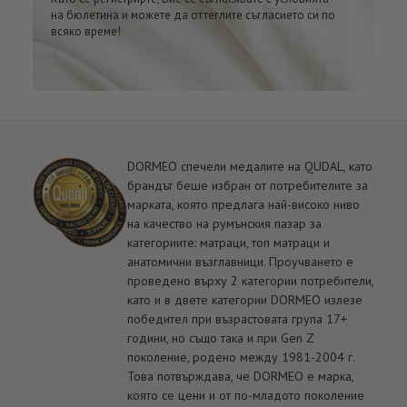
на бюлетина и можете да оттеглите съгласието си по
всяко време!
DORMEO спечели медалите на QUDAL, като
брандът беше избран от потребителите за
марката, която предлага най-високо ниво
на качество на румънския пазар за
категориите: матраци, топ матраци и
анатомични възглавници. Проучването е
проведено върху 2 категории потребители,
като и в двете категории DORMEO излезе
победител при възрастовата група 17+
години, но също така и при Gen Z
поколение, родено между 1981-2004 г.
Това потвърждава, че DORMEO е марка,
която се цени и от по-младото поколение