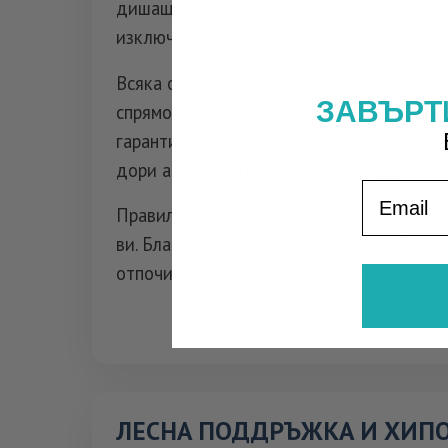
дишащи калъфи, които могат да се изпир
изключително подходящи за всички – от
Всяка от възглавниците може да бъде р
ЗАВЪРТ
спрямо личните ви предпочитания. Опция
гарантира пълна адаптивност към вашит
дори ако обичате да спите по корем.
Email
Правилната позиция на врата е от ключ
ви. Благодарение на тази опора се будит
отпочинали и без схващания, независимо 
ЛЕСНА ПОДДРЪЖКА И ХИП