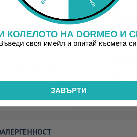
ат лесно и са
 деца до възрастни.
егулирана като височина
И КОЛЕЛОТО НА DORMEO И С
та за регулиране ви
Въведи своя имейл и опитай късмета си
е индивидуални нужди,
ово значение за комфорта
е напълно свежи,
от позата за сън.
ЗАВЪРТИ
ОАЛЕРГЕННОСТ