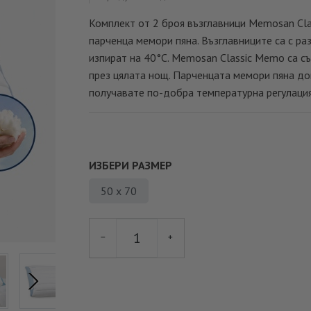
Комплект от 2 броя възглавници Memosan Cla
парченца мемори пяна. Възглавниците са с ра
изпират на 40°C. Memosan Classic Memo са с
през цялата нощ. Парченцата мемори пяна до
получавате по-добра температурна регулация
ИЗБЕРИ РАЗМЕР
50 x 70
−
+