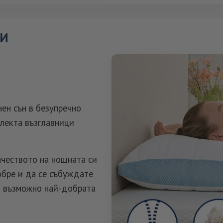
СИ
нен сън в безупречно
плекта възглавници
ачеството на нощната си
обре и да се събуждате
ва възможно най-добрата