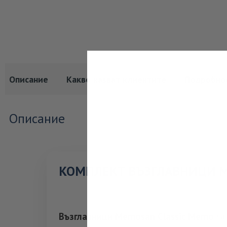
Описание
Какво казват клиентите
Подробно
Описание
КОМПЛЕКТ ВЪЗГЛАВНИЦИ M
Възглавници Memosan Classic Memo
са