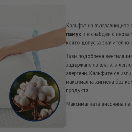
Калъфът на възглавниците 
памук
и е снабден с инова
която допуска значително 
Тази подобрена вентилация
задържане на влага, а легл
алергени. Калъфите се изпи
максимална хигиена без ко
продукта.
Максималната височина на 