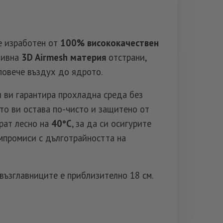
е изработен от
100% висококачествен
тивна
3D Airmesh материя
отстрани,
повече въздух до ядрото.
 ви гарантира прохладна среда без
ото ви остава по-чисто и защитено от
рат лесно на
40°C
, за да си осигурите
мпромиси с дълготрайността на
възглавниците е приблизително 18 см.