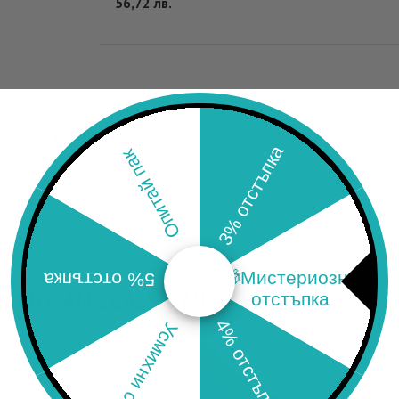
56,72
лв.
сти
Въпроси, на които е важно да знаеш отговора!
3% отстъпка
Опитай пак
🎁Мистериозна
5% отстъпка
EMOSAN CLASSIC MEMO
отстъпка
4% отстъпка
Усмихни се
 адаптивни, с памучни