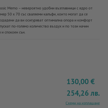
ssic Memo – невероятно удобни възглавници с ядро от
змер 50 х 70 със сваляеми калъфи, които могат да се
ъздадени да ви осигуряват оптимална опора и комфорт
пускат по-голямо количество въздух и по този начин
 и спокоен сън.
130,00
€
254,26
лв.
Схеми на изплащане