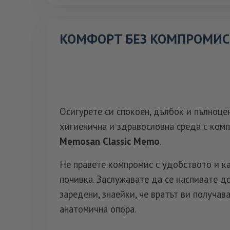
КОМФОРТ БЕЗ КОМПРОМИ
Осигурете си спокоен, дълбок и пълноце
хигиенична и здравословна среда с ком
Memosan Classic Memo
.
Не правете компромис с удобството и к
почивка. Заслужавате да се наспивате д
заредени, знаейки, че вратът ви получа
анатомична опора.