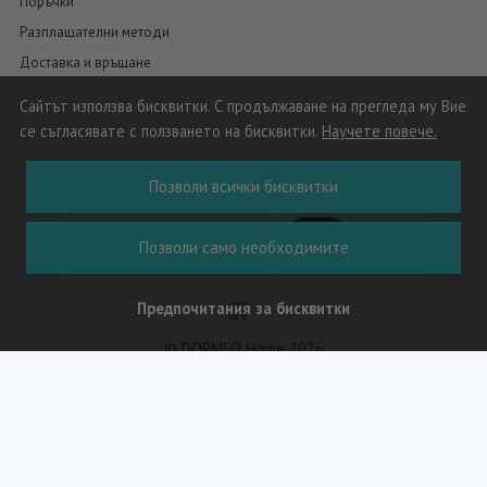
Поръчки
Разплащателни методи
Доставка и връщане
Сайтът използва бисквитки. С продължаване на прегледа му Вие
се съгласявате с ползването на бисквитки.
Научете повече.
Позволи всички бисквитки
Позволи само необходимите
Предпочитания за бисквитки
© DORMEO Home 2026
Решение за електронна търговия на MerchantPro