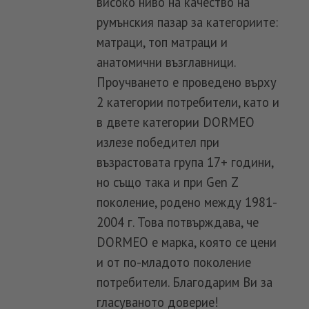
високо ниво на качество на
румънския пазар за категориите:
матраци, топ матраци и
анатомични възглавници.
Проучването е проведено върху
2 категории потребители, като и
в двете категории DORMEO
излезе победител при
възрастовата група 17+ години,
но също така и при Gen Z
поколение, родено между 1981-
2004 г. Това потвърждава, че
DORMEO е марка, която се цени
и от по-младото поколение
потребители. Благодарим Ви за
гласуваното доверие!