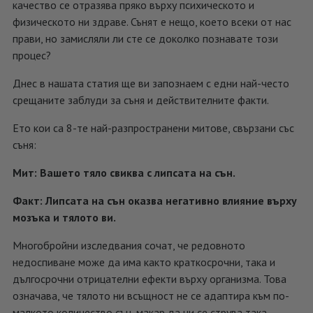
качество се отразява пряко върху психическото и
физическото ни здраве. Сънят е нещо, което всеки от нас
прави, но замисляли ли сте се доколко познавате този
процес?
Днес в нашата статия ще ви запознаем с едни най-често
срещаните заблуди за съня и действителните факти.
Ето кои са 8-те най-разпространени митове, свързани със
съня:
Мит: Вашето тяло свиква с липсата на сън.
Факт: Липсата на сън оказва негативно влияние върху
мозъка и тялото ви.
Многобройни изследвания сочат, че редовното
недоспиване може да има както краткосрочни, така и
дългосрочни отрицателни ефекти върху организма. Това
означава, че тялото ни всъщност не се адаптира към по-
малкото количество сън, макар да ни се струва така.