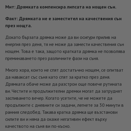
Мит: Дрямката компенсира липсата на нощен сън.
Факт: Дрямката не е заместител на качествения сън
през нощта.
Докато бързата дрямка може да ви осигури прилив на
енергия през деня, тя не може да замести качествения сън
нощем. Това е така, защото кратката дрямка не позволява
преминаването през различните фази на съня.
Много хора, които не спят достатъчно нощем, се опитват
да наваксат със съня като спят за кратко през деня.
Дрямката обаче може да разстрои още повече рутината
ви. Честите и продължителни дремки могат да затруднят
заспиването вечер. Когато усетите, че не можете да
продължите с дневните си задачи, легнете за 30 минути в
ранния следобед. Такава кратка дрямка ще възстанови
силите ви и няма да окаже негативен ефект върху
качеството на съня ви по-късно.