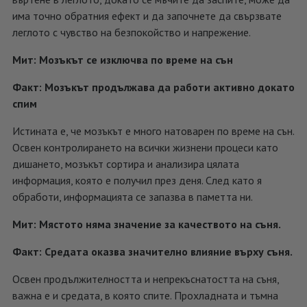
има точно обратния ефект и да започнете да свързвате
леглото с чувство на безпокойство и напрежение.
Мит: Мозъкът се изключва по време на сън
Факт: Мозъкът продължава да работи активно докато
спим
Истината е, че мозъкът е много натоварен по време на сън.
Освен контролирането на всички жизнени процеси като
дишането, мозъкът сортира и анализира цялата
информация, която е получил през деня. След като я
обработи, информацията се запазва в паметта ни.
Мит: Мястото няма значение за качеството на съня.
Факт: Средата оказва значително влияние върху съня.
Освен продължителността и непрекъснатостта на съня,
важна е и средата, в която спите. Прохладната и тъмна