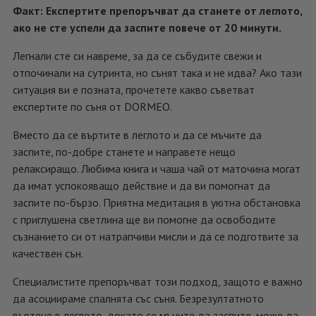
Факт: Експертите препоръчват да станете от леглото,
ако не сте успели да заспите повече от 20 минути.
Легнали сте си навреме, за да се събудите свежи и
отпочинали на сутринта, но сънят така и не идва? Ако тази
ситуация ви е позната, прочетете какво съветват
експертите по съня от DORMEO.
Вместо да се въртите в леглото и да се мъчите да
заспите, по-добре станете и направете нещо
релаксиращо. Любима книга и чаша чай от маточина могат
да имат успокояващо действие и да ви помогнат да
заспите по-бързо. Приятна медитация в уютна обстановка
с приглушена светлина ще ви помогне да освободите
съзнанието си от натрапчиви мисли и да се подготвите за
качествен сън.
Специалистите препоръчват този подход, защото е важно
да асоциираме спалнята със съня. Безрезултатното
въртене в леглото, докато се мъчите да заспите, може да