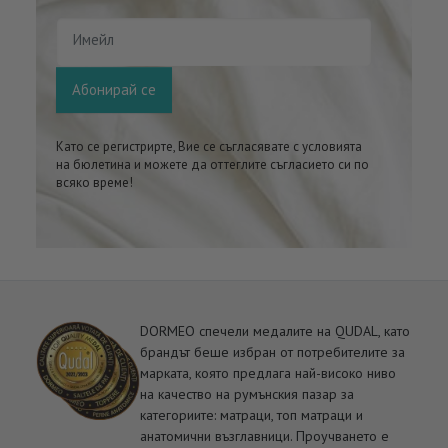
Имейл
Абонирай се
Като се регистрирте, Вие се съгласявате с условията
на бюлетина и можете да оттеглите съгласието си по
всяко време!
DORMEO спечели медалите на QUDAL, като
брандът беше избран от потребителите за
марката, която предлага най-високо ниво
на качество на румънския пазар за
категориите: матраци, топ матраци и
анатомични възглавници. Проучването е