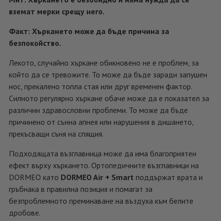
вземат мерки срещу него.
Факт: Хъркането може да бъде причина за
безпокойство.
Лекото, случайно хъркане обикновено не е проблем, за
който да се тревожите. То може да бъде заради запушен
нос, прекалено топла стая или друг временен фактор.
Силното регулярно хъркане обаче може да е показател за
различни здравословни проблеми. То може да бъде
причинено от сънна апнея или нарушения в дишането,
прекъсващи съня на спящия.
Подходящата възглавница може да има благоприятен
ефект върху хъркането. Ортопедичните възглавници на
DORMEO като
DORMEO Air + Smart
поддържат врата и
гръбнака в правилна позиция и помагат за
безпроблемното преминаване на въздуха към белите
дробове.