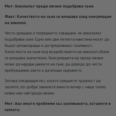
Мит: Алкохолът преди лягане подобрява съня.
Факт: Качеството на съня се влошава след консумация
на алкохол.
Често срещано е погрешното схващане, че алкохолът
подобрява съня. Едно или две питиета наистина могат да
бъдат релаксиращи и да предизвикат сънливост.
Качеството на съня под въздействието на алкохол обаче
се влошава значително. Консумацията му преди лягане
може да наруши циклите на съня, да доведе до чести
пробуждания, както и да влоши хъркането.
Затова следващия път, когато срещнете трудност да
заспите, по-добре заменете виното вечер с чаша топло
мляко или чай преди лягане.
Мит: Ако имате проблеми със заспиването, останете в
леглото.