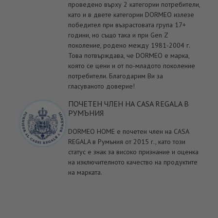
проведено върху 2 категории потребители,
като и в двете категории DORMEO излезе
победител при възрастовата група 17+
години, но също така и при Gen Z
поколение, родено между 1981-2004 г.
Това потвърждава, че DORMEO е марка,
която се цени и от по-младото поколение
потребители. Благодарим Ви за
гласуваното доверие!
ПОЧЕТЕН ЧЛЕН НА CASA REGALA В
РУМЪНИЯ
DORMEO HOME е почетен член на CASA
REGALA в Румъния от 2015 г., като този
статус е знак за високо признание и оценка
на изключителното качество на продуктите
на марката.