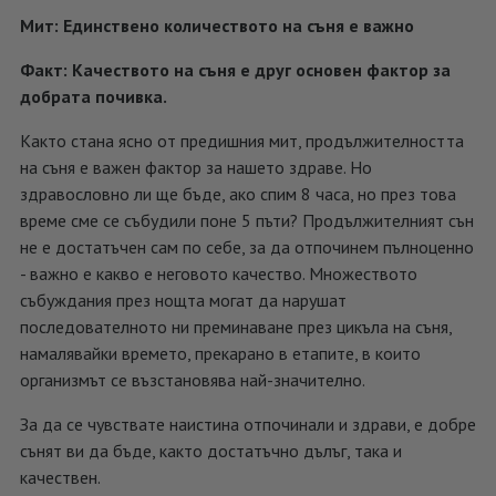
Мит: Единствено количеството на съня е важно
Факт: Качеството на съня е друг основен фактор за
добрата почивка.
Както стана ясно от предишния мит, продължителността
на съня е важен фактор за нашето здраве. Но
здравословно ли ще бъде, ако спим 8 часа, но през това
време сме се събудили поне 5 пъти? Продължителният сън
не е достатъчен сам по себе, за да отпочинем пълноценно
- важно е какво е неговото качество. Множеството
събуждания през нощта могат да нарушат
последователното ни преминаване през цикъла на съня,
намалявайки времето, прекарано в етапите, в които
организмът се възстановява най-значително.
За да се чувствате наистина отпочинали и здрави, е добре
сънят ви да бъде, както достатъчно дълъг, така и
качествен.