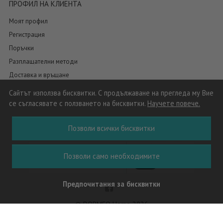
ПРОФИЛ НА КЛИЕНТА
Моят профил
Регистрация
Поръчки
Разплащателни методи
Доставка и връщане
Сайтът използва бисквитки. С продължаване на прегледа му Вие
се съгласявате с ползването на бисквитки.
Научете повече.
Позволи всички бисквитки
Позволи само необходимите
Предпочитания за бисквитки
© DORMEO Home 2026
Решение за електронна търговия на MerchantPro