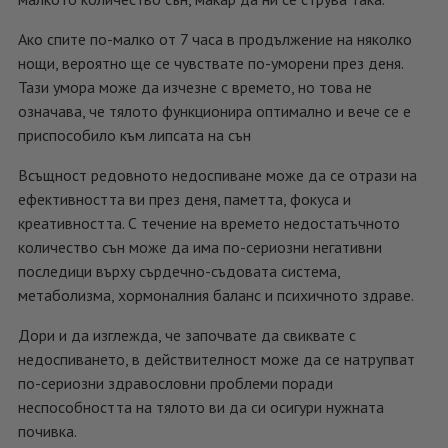
Ако спите по-малко от 7 часа в продължение на няколко
нощи, вероятно ще се чувствате по-уморени през деня.
Тази умора може да изчезне с времето, но това не
означава, че тялото функционира оптимално и вече се е
приспособило към липсата на сън
Всъщност редовното недоспиване може да се отрази на
ефективността ви през деня, паметта, фокуса и
креативността. С течение на времето недостатъчното
количество сън може да има по-сериозни негативни
последици върху сърдечно-съдовата система,
метаболизма, хормоналния баланс и психичното здраве.
Дори и да изглежда, че започвате да свиквате с
недоспиването, в действителност може да се натрупват
по-сериозни здравословни проблеми поради
неспособността на тялото ви да си осигури нужната
почивка.