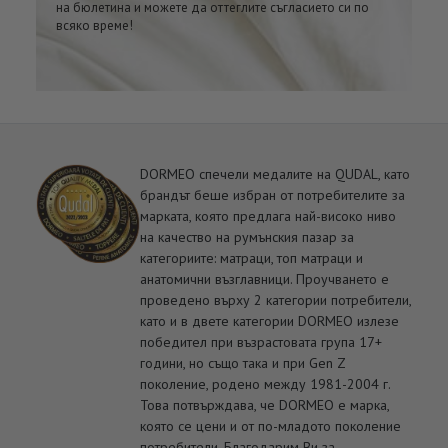
на бюлетина и можете да оттеглите съгласието си по
всяко време!
DORMEO спечели медалите на QUDAL, като
брандът беше избран от потребителите за
марката, която предлага най-високо ниво
на качество на румънския пазар за
категориите: матраци, топ матраци и
анатомични възглавници. Проучването е
проведено върху 2 категории потребители,
като и в двете категории DORMEO излезе
победител при възрастовата група 17+
години, но също така и при Gen Z
поколение, родено между 1981-2004 г.
Това потвърждава, че DORMEO е марка,
която се цени и от по-младото поколение
потребители. Благодарим Ви за