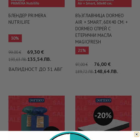
БЛЕНДЕР PRIMERA
ВЪЗГЛАВНИЦА DORMEO
NUTRILIFE
AIR + SMART, 60X40 СМ. +
DORMEO СПРЕЙ С
ЕТЕРИЧНИ МАСЛА
30%
MAGICFRESH
21%
69,30
€
99,00
€
135,54
ЛВ.
193,63
ЛВ.
76,00
€
97,00
€
ВАЛИДНОСТ ДО 31 АВГ
148,64
ЛВ.
189,72
ЛВ.